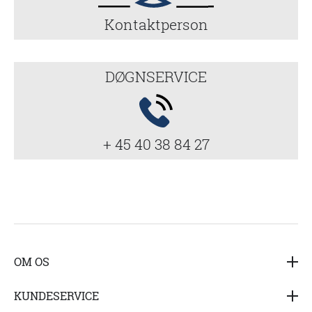
Kontaktperson
DØGNSERVICE
+ 45 40 38 84 27
OM OS
Hedensted Gruppen A/S (HG) er i dag en af de største
KUNDESERVICE
leverandører af produkter og tjenesteydelser til