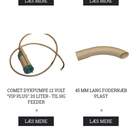
LÆS MERE
LÆS MERE
COMET DYKPUMPE 12 VOLT
45 MM LANG FODERNÆB
"VIP PLUS" 20 LITER - TIL HG
PLAST
FEEDER
LÆS MERE
LÆS MERE