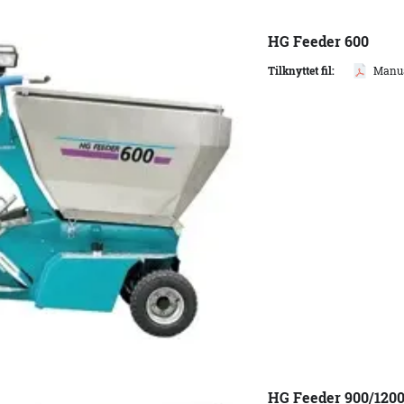
HG Feeder 600
Tilknyttet fil:
Manua
HG Feeder 900/120