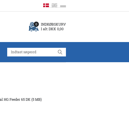
INDKØBSKURV
0
I alt:
DKK 0,00
l HG Feeder 65 DK (5 MB)