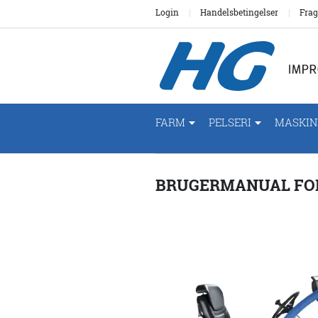
Login
Handelsbetingelser
Frag
FARM
PELSERI
MASKIN
BRUGERMANUAL FO