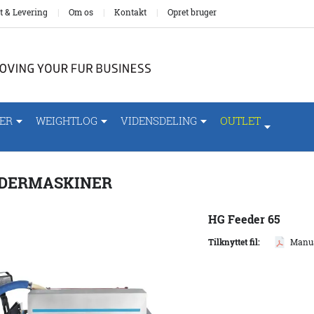
t & Levering
Om os
Kontakt
Opret bruger
ER
WEIGHTLOG
VIDENSDELING
OUTLET
DERMASKINER
HG Feeder 65
Tilknyttet fil:
Manua