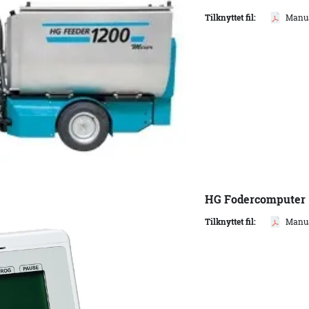
Tilknyttet fil:
Manua
HG Fodercomputer
Tilknyttet fil:
Manua