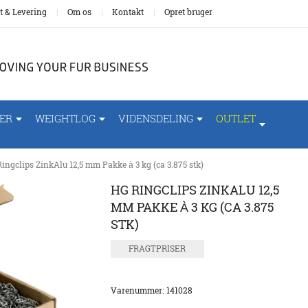
t & Levering
Om os
Kontakt
Opret bruger
ER
WEIGHTLOG
VIDENSDELING
OUTLET
ingclips ZinkAlu 12,5 mm Pakke à 3 kg (ca 3.875 stk)
HG RINGCLIPS ZINKALU 12,5
MM PAKKE À 3 KG (CA 3.875
STK)
FRAGTPRISER
Varenummer:
141028