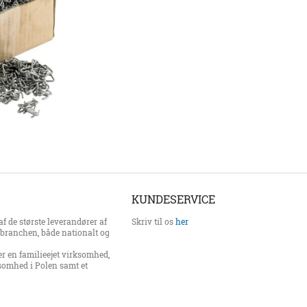
KUNDESERVICE
f de største leverandører af
Skriv til os
her
erbranchen, både nationalt og
er en familieejet virksomhed,
somhed i Polen samt et