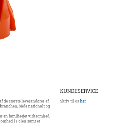
KUNDESERVICE
f de største leverandører af
Skriv til os
her
erbranchen, både nationalt og
er en familieejet virksomhed,
somhed i Polen samt et