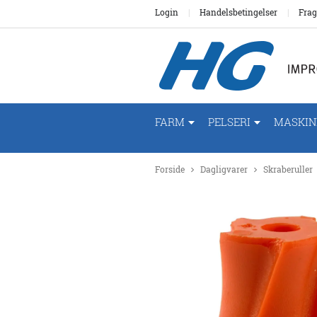
Login
Handelsbetingelser
Frag
FARM
PELSERI
MASKIN
Forside
Dagligvarer
Skraberuller