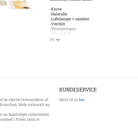
-Knive
-Halerulle
-Luftslanger + samlere
-Ventiler
-Føringsvogne
-Olie og fedt
(+)
KUNDESERVICE
f de største leverandører af
Skriv til os
her
erbranchen, både nationalt og
er en familieejet virksomhed,
somhed i Polen samt et