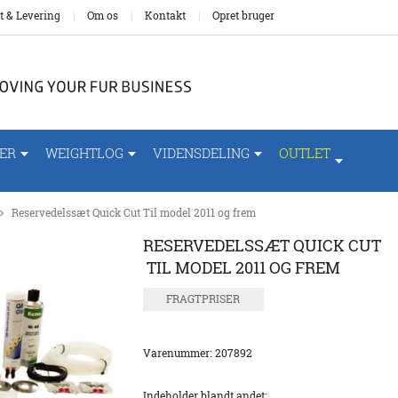
t & Levering
Om os
Kontakt
Opret bruger
ER
WEIGHTLOG
VIDENSDELING
OUTLET
Reservedelssæt Quick Cut Til model 2011 og frem
RESERVEDELSSÆT QUICK CUT
TIL MODEL 2011 OG FREM
FRAGTPRISER
Varenummer:
207892
Indeholder blandt andet: