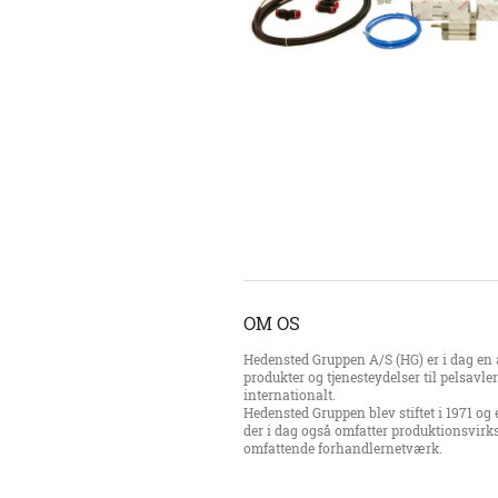
OM OS
Hedensted Gruppen A/S (HG) er i dag en a
produkter og tjenesteydelser til pelsavl
internationalt.
Hedensted Gruppen blev stiftet i 1971 og 
der i dag også omfatter produktionsvirk
omfattende forhandlernetværk.